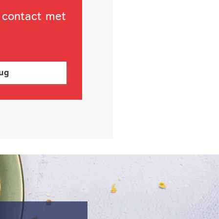
 contact met
rug