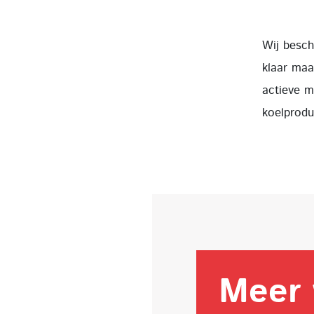
Wij besch
klaar maal
actieve m
koelprodu
Meer 