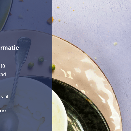
ormatie
 10
tad
s.nl
mer