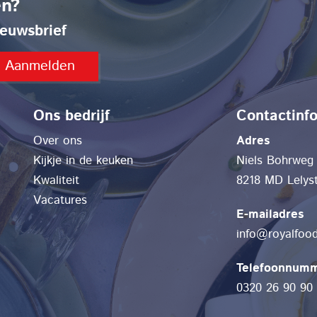
en?
euwsbrief
Ons bedrijf
Contactinf
Over ons
Adres
Kijkje in de keuken
Niels Bohrweg
Kwaliteit
8218 MD Lelys
Vacatures
E-mailadres
info@royalfood
Telefoonnum
0320 26 90 90