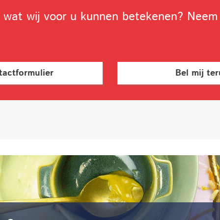
n wat wij voor u kunnen betekenen? Neem
tactformulier
Bel mij te