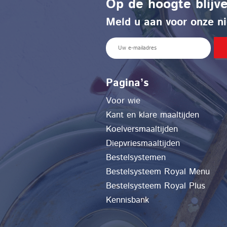
Op de hoogte blijv
Meld u aan voor onze ni
E
m
a
Pagina’s
i
l
Voor wie
Kant en klare maaltijden
Koelversmaaltijden
Diepvriesmaaltijden
Bestelsystemen
Bestelsysteem Royal Menu
Bestelsysteem Royal Plus
Kennisbank