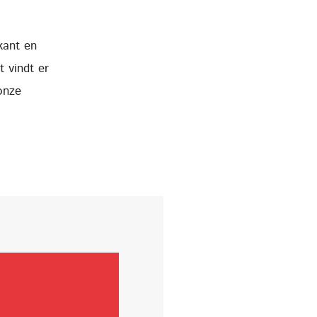
kant en
t vindt er
onze