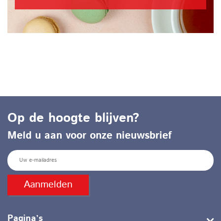
Op de hoogte blijven?
Meld u aan voor onze nieuwsbrief
E
m
a
Pagina’s