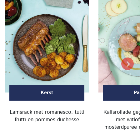
Kerst
Pa
Lamsrack met romanesco, tutti
Kalfsrollade ge
frutti en pommes duchesse
met witlo
mosterdpuree e