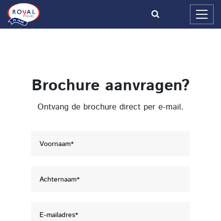
Brochure aanvragen?
Ontvang de brochure direct per e-mail.
V
o
o
r
A
n
c
a
h
a
t
E
m
e
-
*
r