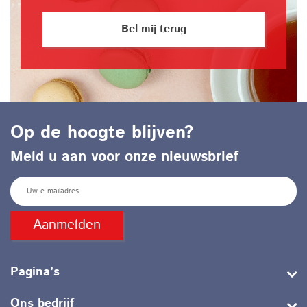
Bel mij terug
Op de hoogte blijven?
Meld u aan voor onze nieuwsbrief
E
m
a
Pagina’s
i
l
Ons bedrijf