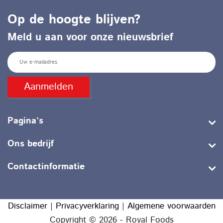
Op de hoogte blijven?
Meld u aan voor onze nieuwsbrief
E
m
a
Pagina’s
i
l
Ons bedrijf
Contactinformatie
Disclaimer
|
Privacyverklaring
|
Algemene voorwaarden
Copyright © 2026 - Royal Foods